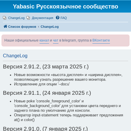
Yabasic Русскоязычное сообщество
ChangeLog
Документация
FAQ
Список форумов
ChangeLog
Наши официальные
канал
и
чат
в telegram, группа в
ВКонтакте
ChangeLog
Версия 2.91.2, (23 марта 2025 г.)
Новые возможности «высота дисплея» и «ширина дисплея»,
позволяющие узнать разрешение вашего монитора.
Исправление для опции '--docu'
Версия 2.91.1, (24 января 2025 г.)
Новые poke 'console_foreground_color' и
'console_background_color' для установки цвета переднего и
заднего плана по умолчанию для консоли.
Оператор input-statement теперь поддерживает предложения
at() и color()
Версия 2.91.0, (7 января 2025 г.)