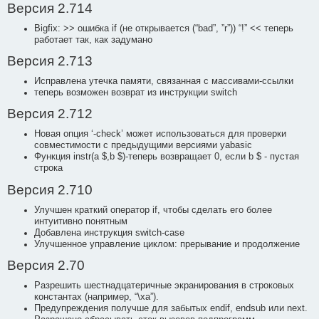
Версия 2.714
Bigfix: >> ошибка if (не открывается (“bad”, ”r”)) “!” << теперь
работает так, как задумано
Версия 2.713
Исправлена утечка памяти, связанная с массивами-ссылки
теперь возможен возврат из инструкции switch
Версия 2.712
Новая опция ‘-check’ может использоваться для проверки
совместимости с предыдущими версиями yabasic
Функция instr(a $,b $)-теперь возвращает 0, если b $ - пустая
строка
Версия 2.710
Улучшен краткий оператор if, чтобы сделать его более
интуитивно понятным
Добавлена инструкция switch-case
Улучшенное управление циклом: прерывание и продолжение
Версия 2.70
Разрешить шестнадцатеричные экранирования в строковых
константах (например, “\xa”).
Предупреждения получше для забытых endif, endsub или next.