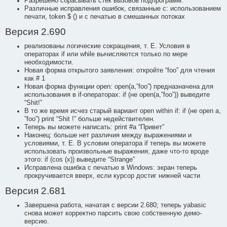
Разрешено сбрасывать стек вызовов подпрограмм.
Различные исправления ошибок, связанные с: использованием
печати, token $ () и с печатью в смешанных потоках
Версия 2.690
реализованы логические сокращения, т. Е. Условия в
операторах if или while вычисляются только по мере
необходимости.
Новая форма открытого заявления: откройте “foo” для чтения
как # 1
Новая форма функции open: open(a,”foo”) предназначена для
использования в if-операторах: if (не open(a,”foo”)) выведите
“Shit!”
В то же время исчез старый вариант open within if: if (не open a,
”foo”) print “Shit !” больше недействителен.
Теперь вы можете написать: print #a “Привет”
Наконец: больше нет различия между выражениями и
условиями, т. Е. В условии оператора if теперь вы можете
использовать произвольные выражения; даже что-то вроде
этого: if (cos (x)) выведите “Strange”
Исправлена ошибка с печатью в Windows: экран теперь
прокручивается вверх, если курсор достиг нижней части
Версия 2.681
Завершена работа, начатая с версии 2.680; теперь yabasic
снова может корректно парсить свою собственную демо-
версию.