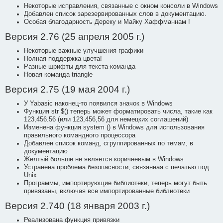
Некоторые исправления, связанные с окном консоли в Windows
Добавлен список зарезервированных слов в документацию.
Особая благодарность Дереку и Майку Хаффманнам !
Версия 2.76 (25 апреля 2005 г.)
Некоторые важные улучшения графики
Полная поддержка цвета!
Разные шрифты для текста-команда
Новая команда triangle
Версия 2.75 (19 мая 2004 г.)
У Yabasic наконец-то появился значок в Windows
Функция str $() теперь может форматировать числа, такие как
123,456.56 (или 123,456,56 для немецких соглашений)
Изменена функция system () в Windows для использования
правильного командного процессора
Добавлен список команд, сгруппированных по темам, в
документацию
Желтый больше не является коричневым в Windows
Устранена проблема безопасности, связанная с печатью под
Unix
Программы, импортирующие библиотеки, теперь могут быть
привязаны, включая все импортированные библиотеки
Версия 2.740 (18 января 2003 г.)
Реализована функция привязки