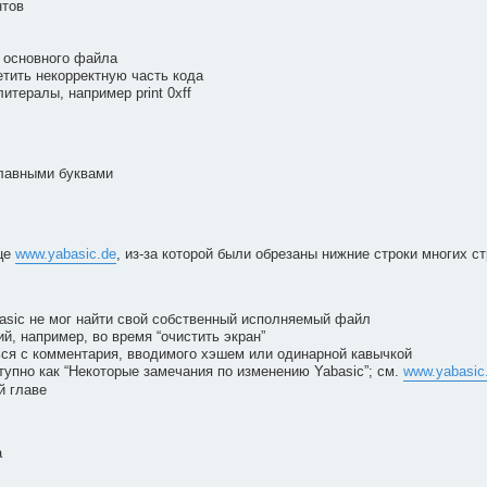
нтов
е основного файла
тить некорректную часть кода
ералы, например print 0xff
главными буквами
це
www.yabasic.de
, из-за которой были обрезаны нижние строки многих с
basic не мог найти свой собственный исполняемый файл
, например, во время “очистить экран”
ся с комментария, вводимого хэшем или одинарной кавычкой
упно как “Некоторые замечания по изменению Yabasic”; см.
www.yabasic
й главе
а