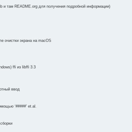
hub и там README.org для получения подробной информации)
ле очистки экрана на macOS
) ffi из libffi 3.3
артный ввод
ощью ‘#####’ et.al.
сборки