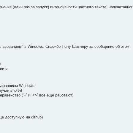
менения (один раз за запуск) интенсивности цветного текста, напечатанно
ользованием" в Windows. Спасибо Полу Шатлеру за сообщение об этом!
х
ии 5
льзованием Windows
чая short-if
еравенство (‘=’ и ‘<>’ все еще работают)
е доступную на github)