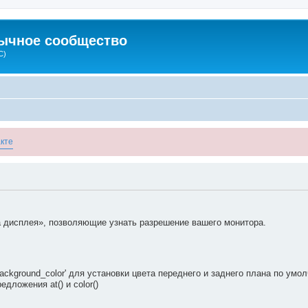
зычное сообщество
C)
кте
 дисплея», позволяющие узнать разрешение вашего монитора.
_background_color' для установки цвета переднего и заднего плана по ум
дложения at() и color()