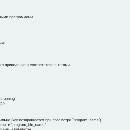
нными программами
йки
о приведения в соответствие с тегами
srunning”
tch
ильно (как возвращается при просмотре "program_name”)
me” и “program_file_name”
рамм и библиотек