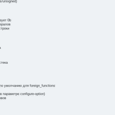
/unsigned)
вует 0b
ералов
строки
а
стека
по умолчанию для foreign_functions
в параметре configure-option)
овов