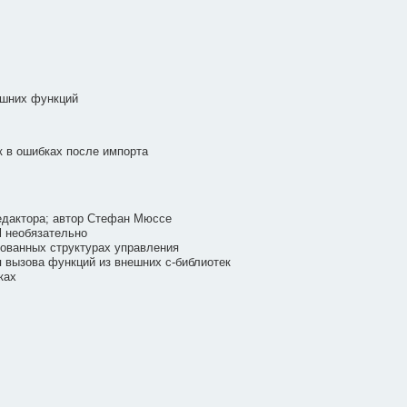
ешних функций
к в ошибках после импорта
едактора; автор Стефан Мюссе
il необязательно
ованных структурах управления
я вызова функций из внешних c-библиотек
ках