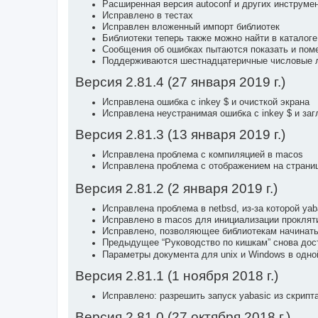
Расширенная версия autoconf и других инструме
Исправлено в тестах
Исправлен вложенный импорт библиотек
Библиотеки теперь также можно найти в каталог
Сообщения об ошибках пытаются показать и поме
Поддерживаются шестнадцатеричные числовые лит
Версия 2.81.4 (27 января 2019 г.)
Исправлена ошибка с inkey $ и очисткой экрана
Исправлена неустранимая ошибка с inkey $ и за
Версия 2.81.3 (13 января 2019 г.)
Исправлена проблема с компиляцией в macos
Исправлена проблема с отображением на страни
Версия 2.81.2 (2 января 2019 г.)
Исправлена проблема в netbsd, из-за которой ya
Исправлено в macos для инициализации проклятий
Исправлено, позволяющее библиотекам начинать
Предыдущее “Руководство по кишкам” снова дост
Параметры документа для unix и Windows в одно
Версия 2.81.1 (1 ноября 2018 г.)
Исправлено: разрешить запуск yabasic из скрипт
Версия 2.81.0 (27 октября 2018 г.)