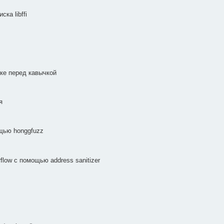
ка libffi
ке перед кавычкой
я
щью honggfuzz
flow с помощью address sanitizer