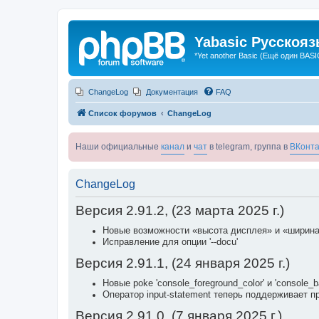
Yabasic Русскоя
*Yet another Basic (Ещё один BASI
ChangeLog
Документация
FAQ
Список форумов
ChangeLog
Наши официальные
канал
и
чат
в telegram, группа в
ВКонта
ChangeLog
Версия 2.91.2, (23 марта 2025 г.)
Новые возможности «высота дисплея» и «ширина
Исправление для опции '--docu'
Версия 2.91.1, (24 января 2025 г.)
Новые poke 'console_foreground_color' и 'console
Оператор input-statement теперь поддерживает пре
Версия 2.91.0, (7 января 2025 г.)