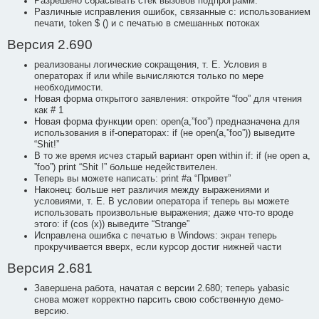
Разрешено сбрасывать стек вызовов подпрограмм.
Различные исправления ошибок, связанные с: использованием
печати, token $ () и с печатью в смешанных потоках
Версия 2.690
реализованы логические сокращения, т. Е. Условия в
операторах if или while вычисляются только по мере
необходимости.
Новая форма открытого заявления: откройте “foo” для чтения
как # 1
Новая форма функции open: open(a,”foo”) предназначена для
использования в if-операторах: if (не open(a,”foo”)) выведите
“Shit!”
В то же время исчез старый вариант open within if: if (не open a,
”foo”) print “Shit !” больше недействителен.
Теперь вы можете написать: print #a “Привет”
Наконец: больше нет различия между выражениями и
условиями, т. Е. В условии оператора if теперь вы можете
использовать произвольные выражения; даже что-то вроде
этого: if (cos (x)) выведите “Strange”
Исправлена ошибка с печатью в Windows: экран теперь
прокручивается вверх, если курсор достиг нижней части
Версия 2.681
Завершена работа, начатая с версии 2.680; теперь yabasic
снова может корректно парсить свою собственную демо-
версию.