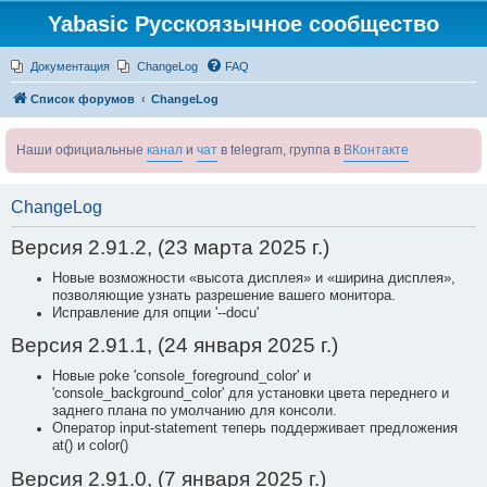
Yabasic Русскоязычное сообщество
Документация
ChangeLog
FAQ
Список форумов
ChangeLog
Наши официальные
канал
и
чат
в telegram, группа в
ВКонтакте
ChangeLog
Версия 2.91.2, (23 марта 2025 г.)
Новые возможности «высота дисплея» и «ширина дисплея»,
позволяющие узнать разрешение вашего монитора.
Исправление для опции '--docu'
Версия 2.91.1, (24 января 2025 г.)
Новые poke 'console_foreground_color' и
'console_background_color' для установки цвета переднего и
заднего плана по умолчанию для консоли.
Оператор input-statement теперь поддерживает предложения
at() и color()
Версия 2.91.0, (7 января 2025 г.)