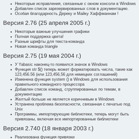
Некоторые исправления, связанные с окном консоли в Windows
Добавлен список зарезервированных слов в документацию.
Особая благодарность Дереку и Майку Хаффманнам !
Версия 2.76 (25 апреля 2005 г.)
Некоторые важные улучшения графики
Полная поддержка цвета!
Разные шрифты для текста-команда
Новая команда triangle
Версия 2.75 (19 мая 2004 г.)
У Yabasic наконец-то появился значок в Windows
Функция str $() теперь может форматировать числа, такие как
123,456.56 (или 123,456,56 для немецких соглашений)
Изменена функция system () в Windows для использования
правильного командного процессора
Добавлен список команд, сгруппированных по темам, в
документацию
Желтый больше не является коричневым в Windows
Устранена проблема безопасности, связанная с печатью под
Unix
Программы, импортирующие библиотеки, теперь могут быть
привязаны, включая все импортированные библиотеки
Версия 2.740 (18 января 2003 г.)
Реализована функция привязки