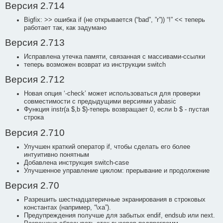
Версия 2.714
Bigfix: >> ошибка if (не открывается (“bad”, ”r”)) “!” << теперь
работает так, как задумано
Версия 2.713
Исправлена утечка памяти, связанная с массивами-ссылки
теперь возможен возврат из инструкции switch
Версия 2.712
Новая опция ‘-check’ может использоваться для проверки
совместимости с предыдущими версиями yabasic
Функция instr(a $,b $)-теперь возвращает 0, если b $ - пустая
строка
Версия 2.710
Улучшен краткий оператор if, чтобы сделать его более
интуитивно понятным
Добавлена инструкция switch-case
Улучшенное управление циклом: прерывание и продолжение
Версия 2.70
Разрешить шестнадцатеричные экранирования в строковых
константах (например, “\xa”).
Предупреждения получше для забытых endif, endsub или next.