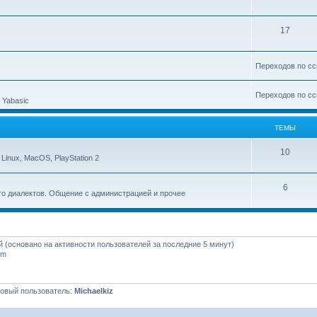
17
Переходов по сс
Переходов по сс
 Yabasic
ТЕМЫ
10
inux, MacOS, PlayStation 2
6
го диалектов. Общение с администрацией и прочее
ей (основано на активности пользователей за последние 5 минут)
pm
овый пользователь:
Michaelkiz