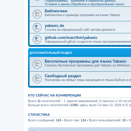
Подпрограммы
,
Хранение и обработка данных
,
Условия и циклы
,
Обработка и преобразование чисел
Библиотеки
Библиотеки и примеры программ на языке Yabasic
yabasic.de
Ссылка на официальный сайт автора диалекта
github.com/marcIhm/yabasic
Официальный github создателя языка программирования
ДОПОЛНИТЕЛЬНЫЙ РАЗДЕЛ
Бесплатные программы для языка Yabasic
Скачать бесплатные программы для Yabasic на Windows, L
Свободный раздел
Разговоры на любые темы касающихся языка Бейсик и е
КТО СЕЙЧАС НА КОНФЕРЕНЦИИ
Всего
11
посетителей :: 1 зарегистрированный, 0 скрытых и 10 гост
Больше всего посетителей (
1290
) здесь было Сб июн 13, 2026 9:37 
СТАТИСТИКА
Всего сообщений:
142
• Всего тем:
124
• Всего пользователей:
10
• Н