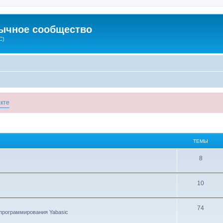
зычное сообщество
C)
кте
ТЕМЫ
8
10
74
программирования Yabasic