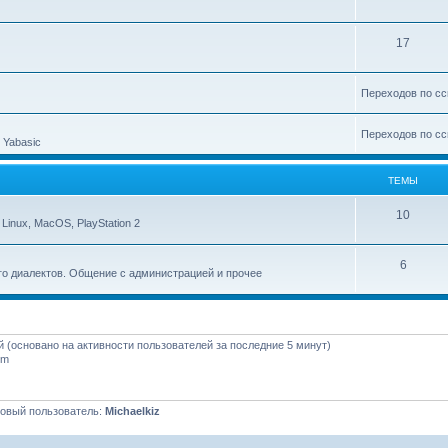
17
Переходов по сс
Переходов по сс
 Yabasic
ТЕМЫ
10
inux, MacOS, PlayStation 2
6
го диалектов. Общение с администрацией и прочее
ей (основано на активности пользователей за последние 5 минут)
pm
овый пользователь:
Michaelkiz