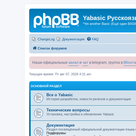
Yabasic Русскоя
*Yet another Basic (Ещё один BASI
ChangeLog
Документация
FAQ
Список форумов
Наши официальные
канал
и
чат
в telegram, группа в
ВКонта
Текущее время: Пт авг 07, 2026 4:31 am
ОСНОВНОЙ РАЗДЕЛ
Все о Yabasic
История разработки, новости релизов и документация
Технические вопросы
Установка, настройка и обновление Yabasic
Документация
Раздел посвящённый официальной документации языка 
Подфорумы: