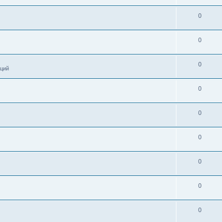
0
0
0
аций
0
0
0
0
0
0