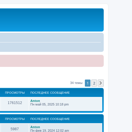
1
2
След.
34 темы
ПРОСМОТРЫ
ПОСЛЕДНЕЕ СООБЩЕНИЕ
Anton
1761512
Пн май 05, 2025 10:18 pm
ПРОСМОТРЫ
ПОСЛЕДНЕЕ СООБЩЕНИЕ
Anton
5987
Пн фев 19, 2024 12:02 am