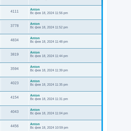
Anton
4111
Вс фев 18, 2024 11:56 pm
Anton
3778
Вс фев 18, 2024 11:52 pm
Anton
4834
Вс фев 18, 2024 11:48 pm
Anton
3819
Вс фев 18, 2024 11:44 pm
Anton
3594
Вс фев 18, 2024 11:39 pm
Anton
4023
Вс фев 18, 2024 11:35 pm
Anton
4154
Вс фев 18, 2024 11:31 pm
Anton
4043
Вс фев 18, 2024 11:04 pm
Anton
4456
Вс фев 18, 2024 10:59 pm