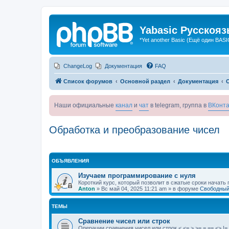
Yabasic Русскоя
*Yet another Basic (Ещё один BASI
ChangeLog
Документация
FAQ
Список форумов
Основной раздел
Документация
Наши официальные
канал
и
чат
в telegram, группа в
ВКонта
Обработка и преобразование чисел
ОБЪЯВЛЕНИЯ
Изучаем программирование с нуля
Короткий курс, который позволит в сжатые сроки начать
Anton
»
Вс май 04, 2025 11:21 am
» в форуме
Свободный
ТЕМЫ
Сравнение чисел или строк
Операции сравнения чисел или строк < <= > >= = == <> !=