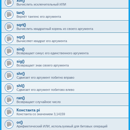
xor()
Вычислить исключительный ИЛИ
tan()
Вернёт тангенс его аргумента
sqrt()
Вычислить квадратный корень из своего аргумента
sqr()
Вычисляет квадрат его аргумента
sin()
Возвращает синус его единственного аргумента
sig()
Возвращает знак своего аргумента
shr()
Сдвигает его аргумент побитно вправо
shl()
Сдвигает его аргумент побитово влево
ran()
Возвращает случайное число
Константа pi
Константа со значением 3,14159
or()
Арифметический ИЛИ, используемый для битовых операций