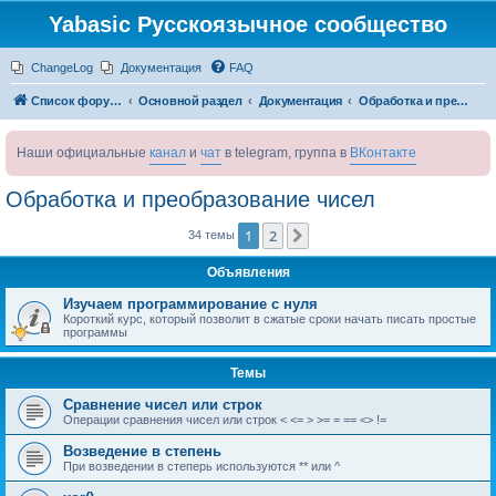
Yabasic Русскоязычное сообщество
ChangeLog
Документация
FAQ
Список форумов
Основной раздел
Документация
Обработка и преобразование чисел
Наши официальные
канал
и
чат
в telegram, группа в
ВКонтакте
Обработка и преобразование чисел
1
2
След.
34 темы
Объявления
Изучаем программирование с нуля
Короткий курс, который позволит в сжатые сроки начать писать простые
программы
Темы
Сравнение чисел или строк
Операции сравнения чисел или строк < <= > >= = == <> !=
Возведение в степень
При возведении в степерь используются ** или ^