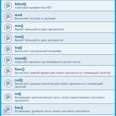
bitnot()
побитовая арифметика НЕТ
mod
Вычисляет остаток от деления
min()
Вернёт меньший из двух аргументов
max()
Вернёт больший из двух аргументов
log()
Вычисляет натуральный логарифм
round()
Округляет аргумент до ближайшего целого числа
floor()
Вычислить нижний предел для своего аргумента (с плавающей запятой)
ceil()
Вычисляет границы значения для своего аргумента (с плавающей
запятой)
int()
Возвращает целочисленную часть своего единственного числового
аргумента
frac()
Возвращает дробную часть своего числового аргумента