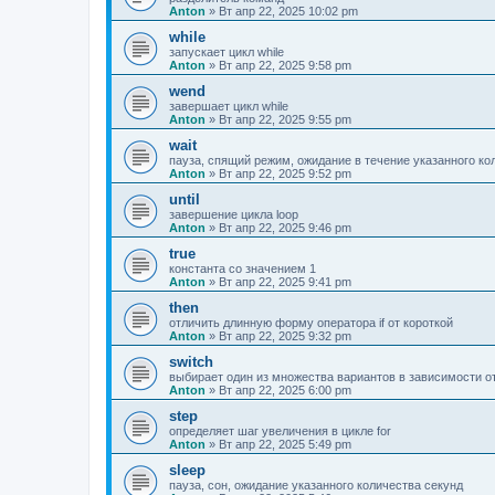
Anton
»
Вт апр 22, 2025 10:02 pm
while
запускает цикл while
Anton
»
Вт апр 22, 2025 9:58 pm
wend
завершает цикл while
Anton
»
Вт апр 22, 2025 9:55 pm
wait
пауза, спящий режим, ожидание в течение указанного ко
Anton
»
Вт апр 22, 2025 9:52 pm
until
завершение цикла loop
Anton
»
Вт апр 22, 2025 9:46 pm
true
константа со значением 1
Anton
»
Вт апр 22, 2025 9:41 pm
then
отличить длинную форму оператора if от короткой
Anton
»
Вт апр 22, 2025 9:32 pm
switch
выбирает один из множества вариантов в зависимости о
Anton
»
Вт апр 22, 2025 6:00 pm
step
определяет шаг увеличения в цикле for
Anton
»
Вт апр 22, 2025 5:49 pm
sleep
пауза, сон, ожидание указанного количества секунд