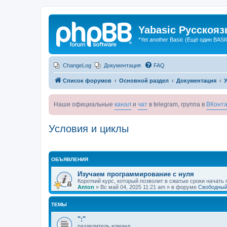
Yabasic Русскоя
*Yet another Basic (Ещё один BASI
ChangeLog
Документация
FAQ
Список форумов
Основной раздел
Документация
Наши официальные
канал
и
чат
в telegram, группа в
ВКонта
Условия и циклы
ОБЪЯВЛЕНИЯ
Изучаем программирование с нуля
Короткий курс, который позволит в сжатые сроки начать
Anton
»
Вс май 04, 2025 11:21 am
» в форуме
Свободный
ТЕМЫ
":"
разделитель команд