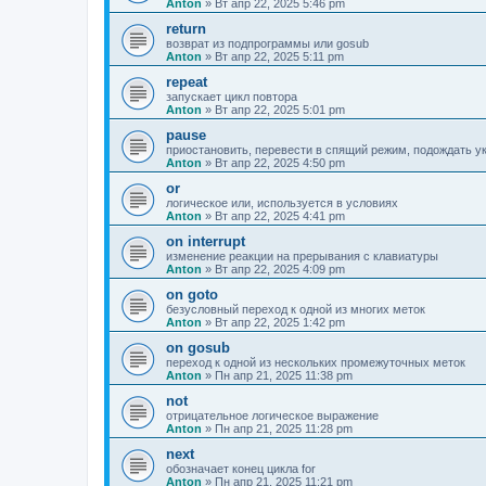
Anton
»
Вт апр 22, 2025 5:46 pm
return
возврат из подпрограммы или gosub
Anton
»
Вт апр 22, 2025 5:11 pm
repeat
запускает цикл повтора
Anton
»
Вт апр 22, 2025 5:01 pm
pause
приостановить, перевести в спящий режим, подождать у
Anton
»
Вт апр 22, 2025 4:50 pm
or
логическое или, используется в условиях
Anton
»
Вт апр 22, 2025 4:41 pm
on interrupt
изменение реакции на прерывания с клавиатуры
Anton
»
Вт апр 22, 2025 4:09 pm
on goto
безусловный переход к одной из многих меток
Anton
»
Вт апр 22, 2025 1:42 pm
on gosub
переход к одной из нескольких промежуточных меток
Anton
»
Пн апр 21, 2025 11:38 pm
not
отрицательное логическое выражение
Anton
»
Пн апр 21, 2025 11:28 pm
next
обозначает конец цикла for
Anton
»
Пн апр 21, 2025 11:21 pm