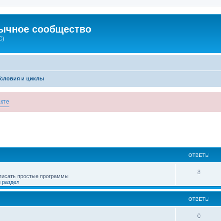
зычное сообщество
C)
Условия и циклы
кте
ОТВЕТЫ
8
 писать простые программы
 раздел
ОТВЕТЫ
0