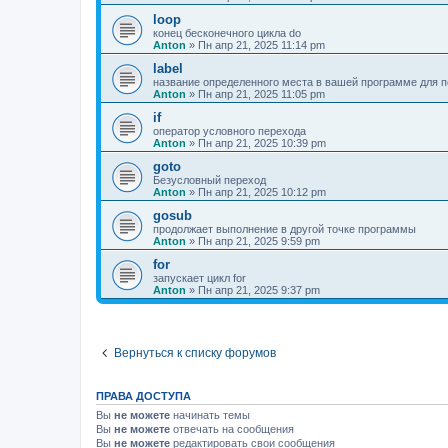
loop
конец бесконечного цикла do
Anton
»
Пн апр 21, 2025 11:14 pm
label
название определенного места в вашей программе для п
Anton
»
Пн апр 21, 2025 11:05 pm
if
оператор условного перехода
Anton
»
Пн апр 21, 2025 10:39 pm
goto
Безусловный переход
Anton
»
Пн апр 21, 2025 10:12 pm
gosub
продолжает выполнение в другой точке программы
Anton
»
Пн апр 21, 2025 9:59 pm
for
запускает цикл for
Anton
»
Пн апр 21, 2025 9:37 pm
Вернуться к списку форумов
ПРАВА ДОСТУПА
Вы
не можете
начинать темы
Вы
не можете
отвечать на сообщения
Вы
не можете
редактировать свои сообщения