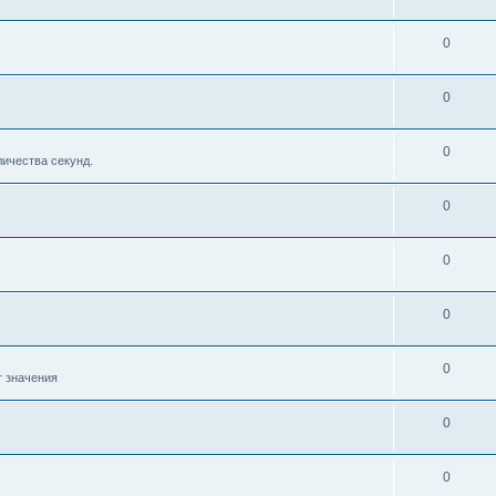
0
0
0
личества секунд.
0
0
0
0
т значения
0
0