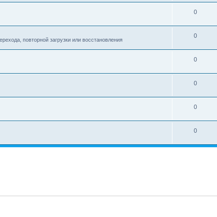
0
0
ерехода, повторной загрузки или восстановления
0
0
0
0