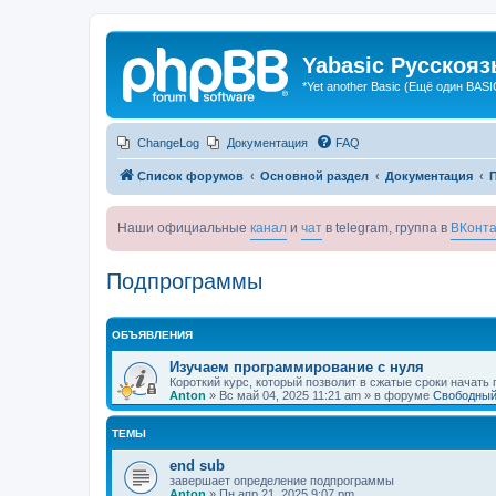
Yabasic Русскоя
*Yet another Basic (Ещё один BASI
ChangeLog
Документация
FAQ
Список форумов
Основной раздел
Документация
Наши официальные
канал
и
чат
в telegram, группа в
ВКонта
Подпрограммы
ОБЪЯВЛЕНИЯ
Изучаем программирование с нуля
Короткий курс, который позволит в сжатые сроки начать
Anton
»
Вс май 04, 2025 11:21 am
» в форуме
Свободный
ТЕМЫ
end sub
завершает определение подпрограммы
Anton
»
Пн апр 21, 2025 9:07 pm