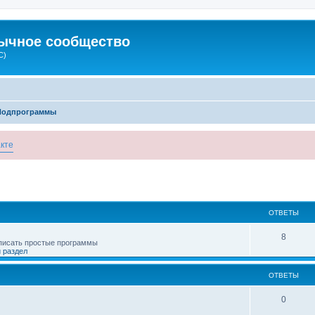
зычное сообщество
C)
Подпрограммы
кте
ОТВЕТЫ
8
 писать простые программы
 раздел
ОТВЕТЫ
0