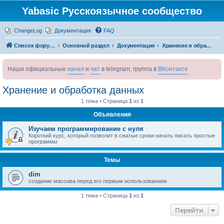
Yabasic Русскоязычное сообщество
ChangeLog
Документация
FAQ
Список форумов
Основной раздел
Документация
Хранение и обработка данных
Наши официальные
канал
и
чат
в telegram, группа в
ВКонтакте
Хранение и обработка данных
1 тема • Страница
1
из
1
Объявления
Изучаем программирование с нуля
Короткий курс, который позволит в сжатые сроки начать писать простые
программы
Темы
dim
создание массива перед его первым использованием
1 тема • Страница
1
из
1
Перейти