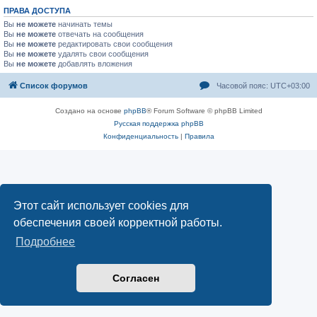
ПРАВА ДОСТУПА
Вы
не можете
начинать темы
Вы
не можете
отвечать на сообщения
Вы
не можете
редактировать свои сообщения
Вы
не можете
удалять свои сообщения
Вы
не можете
добавлять вложения
Список форумов
Часовой пояс:
UTC+03:00
Создано на основе
phpBB
® Forum Software © phpBB Limited
Русская поддержка phpBB
Конфиденциальность
|
Правила
Этот сайт использует cookies для
обеспечения своей корректной работы.
Подробнее
Согласен