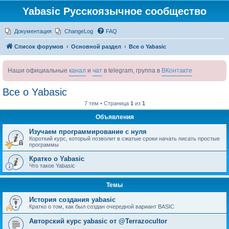
Yabasic Русскоязычное сообщество
Документация
ChangeLog
FAQ
Список форумов
Основной раздел
Все о Yabasic
Наши официальные
канал
и
чат
в telegram, группа в
ВКонтакте
Все о Yabasic
7 тем • Страница
1
из
1
Объявления
Изучаем программирование с нуля
Короткий курс, который позволит в сжатые сроки начать писать простые
программы
Кратко о Yabasic
Что такое Yabasic
Темы
История создания yabasic
Кратко о том, как был создан очередной вариант BASIC
Авторский курс yabasic от @Terrazocultor