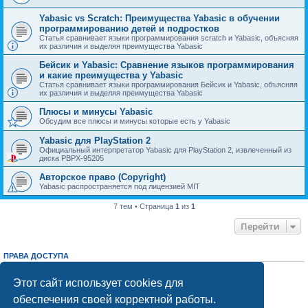
Yabasic vs Scratch: Преимущества Yabasic в обучении
программированию детей и подростков
Статья сравнивает языки программирования scratch и Yabasic, объясняя
их различия и выделяя преимущества Yabasic
Бейсик и Yabasic: Сравнение языков программирования
и какие преимущества у Yabasic
Статья сравнивает языки программирования Бейсик и Yabasic, объясняя
их различия и выделяя преимущества Yabasic
Плюсы и минусы Yabasic
Обсудим все плюсы и минусы которые есть у Yabasic
Yabasic для PlayStation 2
Официальный интерпретатор Yabasic для PlayStation 2, извлеченный из
диска PBPX-95205
Авторское право (Copyright)
Yabasic распространяется под лицензией MIT
7 тем • Страница
1
из
1
Перейти
ПРАВА ДОСТУПА
Вы
не можете
начинать темы
Вы
не можете
отвечать на сообщения
Этот сайт использует cookies для
Вы
не можете
редактировать свои сообщения
обеспечения своей корректной работы.
Вы
не можете
удалять свои сообщения
Вы
не можете
добавлять вложения