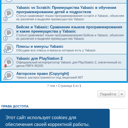
Yabasic vs Scratch: Преимущества Yabasic в обучении
программированию детей и подростков
Статья сравнивает языки программирования scratch и Yabasic, объясняя
их различия и выделяя преимущества Yabasic
Бейсик и Yabasic: Сравнение языков программирования
и какие преимущества у Yabasic
Статья сравнивает языки программирования Бейсик и Yabasic, объясняя
их различия и выделяя преимущества Yabasic
Плюсы и минусы Yabasic
Обсудим все плюсы и минусы которые есть у Yabasic
Yabasic для PlayStation 2
Официальный интерпретатор Yabasic для PlayStation 2, извлеченный из
диска PBPX-95205
Авторское право (Copyright)
Yabasic распространяется под лицензией MIT
7 тем • Страница
1
из
1
Перейти
ПРАВА ДОСТУПА
Вы
не можете
начинать темы
Вы
не можете
отвечать на сообщения
Этот сайт использует cookies для
Вы
не можете
редактировать свои сообщения
обеспечения своей корректной работы.
Вы
не можете
удалять свои сообщения
Вы
не можете
добавлять вложения