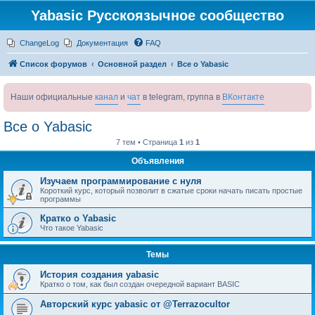
Yabasic Русскоязычное сообщество
ChangeLog
Документация
FAQ
Список форумов
Основной раздел
Все о Yabasic
Наши официальные
канал
и
чат
в telegram, группа в
ВКонтакте
Все о Yabasic
7 тем • Страница
1
из
1
Объявления
Изучаем программирование с нуля
Короткий курс, который позволит в сжатые сроки начать писать простые
программы
Кратко о Yabasic
Что такое Yabasic
Темы
История создания yabasic
Кратко о том, как был создан очередной вариант BASIC
Авторский курс yabasic от @Terrazocultor