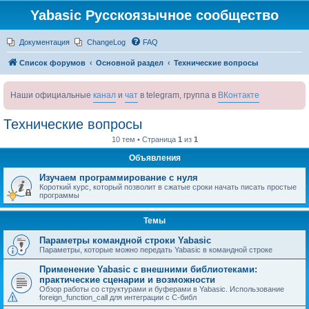
Yabasic Русскоязычное сообщество
Документация
ChangeLog
FAQ
Список форумов
Основной раздел
Технические вопросы
Наши официальные
канал
и
чат
в telegram, группа в
ВКонтакте
Технические вопросы
10 тем • Страница
1
из
1
Объявления
Изучаем программирование с нуля
Короткий курс, который позволит в сжатые сроки начать писать простые
программы
Темы
Параметры командной строки Yabasic
Параметры, которые можно передать Yabasic в командной строке
Применение Yabasic с внешними библиотеками:
практические сценарии и возможности
Обзор работы со структурами и буферами в Yabasic. Использование
foreign_function_call для интеграции с C-библ