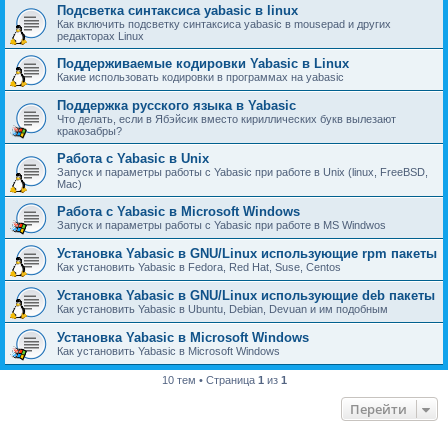
Подсветка синтаксиса yabasic в linux
Как включить подсветку синтаксиса yabasic в mousepad и других
редакторах Linux
Поддерживаемые кодировки Yabasic в Linux
Какие использовать кодировки в программах на yabasic
Поддержка русского языка в Yabasic
Что делать, если в Ябэйсик вместо кириллических букв вылезают
кракозабры?
Работа с Yabasic в Unix
Запуск и параметры работы с Yabasic при работе в Unix (linux, FreeBSD,
Mac)
Работа с Yabasic в Microsoft Windows
Запуск и параметры работы с Yabasic при работе в MS Windwos
Установка Yabasic в GNU/Linux использующие rpm пакеты
Как установить Yabasic в Fedora, Red Hat, Suse, Centos
Установка Yabasic в GNU/Linux использующие deb пакеты
Как установить Yabasic в Ubuntu, Debian, Devuan и им подобным
Установка Yabasic в Microsoft Windows
Как установить Yabasic в Microsoft Windows
10 тем • Страница
1
из
1
Перейти