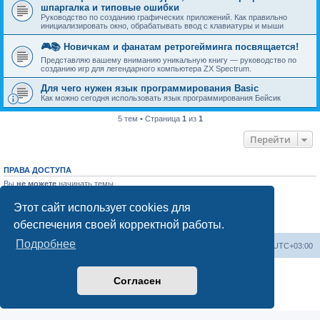
шпаргалка и типовые ошибки
Руководство по созданию графических приложений. Как правильно
инициализировать окно, обрабатывать ввод с клавиатуры и мыши
🎮📚 Новичкам и фанатам ретрогейминга посвящается!
Представляю вашему вниманию уникальную книгу — руководство по
созданию игр для легендарного компьютера ZX Spectrum.
Для чего нужен язык программирования Basic
Как можно сегодня использовать язык программирования Бейсик
5 тем • Страница
1
из
1
Перейти
ПРАВА ДОСТУПА
Вы
не можете
начинать темы
Вы
не можете
отвечать на сообщения
Вы
не можете
редактировать свои сообщения
Этот сайт использует cookies для
Вы
не можете
удалять свои сообщения
обеспечения своей корректной работы.
Вы
не можете
добавлять вложения
Подробнее
Список форумов
Часовой пояс:
UTC+03:00
Создано на основе
phpBB
® Forum Software © phpBB Limited
Согласен
Русская поддержка phpBB
Конфиденциальность
|
Правила