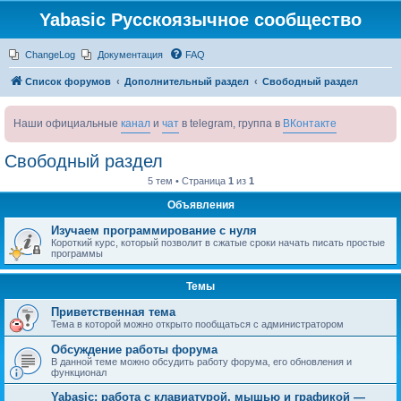
Yabasic Русскоязычное сообщество
ChangeLog
Документация
FAQ
Список форумов
Дополнительный раздел
Свободный раздел
Наши официальные
канал
и
чат
в telegram, группа в
ВКонтакте
Свободный раздел
5 тем • Страница
1
из
1
Объявления
Изучаем программирование с нуля
Короткий курс, который позволит в сжатые сроки начать писать простые
программы
Темы
Приветственная тема
Тема в которой можно открыто пообщаться с администратором
Обсуждение работы форума
В данной теме можно обсудить работу форума, его обновления и
функционал
Yabasic: работа с клавиатурой, мышью и графикой —