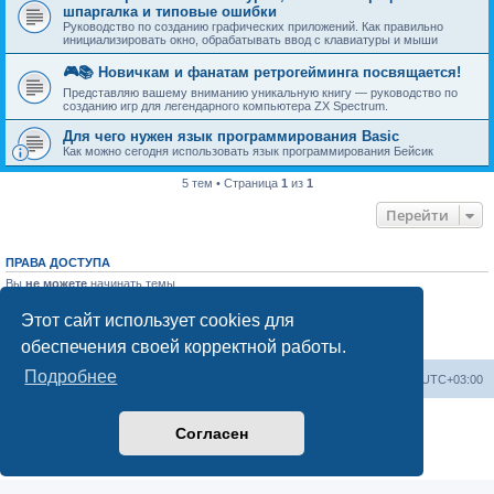
шпаргалка и типовые ошибки
Руководство по созданию графических приложений. Как правильно
инициализировать окно, обрабатывать ввод с клавиатуры и мыши
🎮📚 Новичкам и фанатам ретрогейминга посвящается!
Представляю вашему вниманию уникальную книгу — руководство по
созданию игр для легендарного компьютера ZX Spectrum.
Для чего нужен язык программирования Basic
Как можно сегодня использовать язык программирования Бейсик
5 тем • Страница
1
из
1
Перейти
ПРАВА ДОСТУПА
Вы
не можете
начинать темы
Вы
не можете
отвечать на сообщения
Вы
не можете
редактировать свои сообщения
Этот сайт использует cookies для
Вы
не можете
удалять свои сообщения
обеспечения своей корректной работы.
Вы
не можете
добавлять вложения
Подробнее
Список форумов
Часовой пояс:
UTC+03:00
Создано на основе
phpBB
® Forum Software © phpBB Limited
Согласен
Русская поддержка phpBB
Конфиденциальность
|
Правила