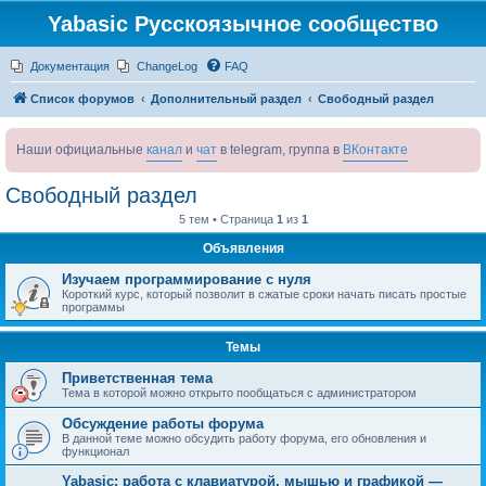
Yabasic Русскоязычное сообщество
Документация
ChangeLog
FAQ
Список форумов
Дополнительный раздел
Свободный раздел
Наши официальные
канал
и
чат
в telegram, группа в
ВКонтакте
Свободный раздел
5 тем • Страница
1
из
1
Объявления
Изучаем программирование с нуля
Короткий курс, который позволит в сжатые сроки начать писать простые
программы
Темы
Приветственная тема
Тема в которой можно открыто пообщаться с администратором
Обсуждение работы форума
В данной теме можно обсудить работу форума, его обновления и
функционал
Yabasic: работа с клавиатурой, мышью и графикой —