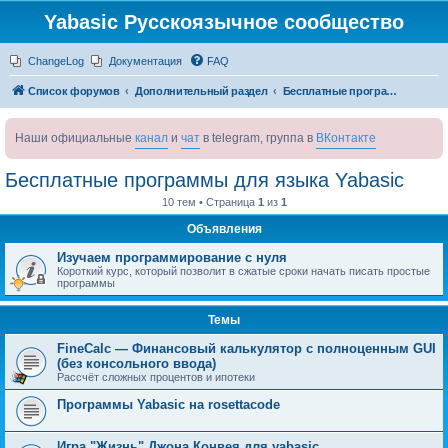
Yabasic Русскоязычное сообщество
ChangeLog
Документация
FAQ
Список форумов
Дополнительный раздел
Бесплатные программы для языка Yabasic
Наши официальные
канал
и
чат
в telegram, группа в
ВКонтакте
Бесплатные программы для языка Yabasic
10 тем • Страница
1
из
1
Объявления
Изучаем программирование с нуля
Короткий курс, который позволит в сжатые сроки начать писать простые
программы
Темы
FineCalc — Финансовый калькулятор с полноценным GUI
(без консольного ввода)
Рассчёт сложных процентов и ипотеки
Программы Yabasic на rosettacode
Игра "Жизнь" Джона Конвея для yabasic