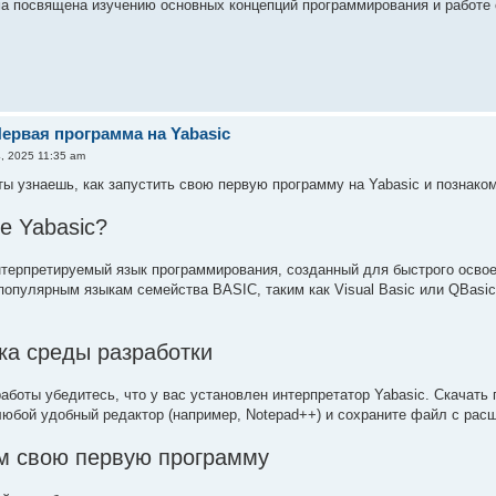
а посвящена изучению основных концепций программирования и работе 
ервая программа на Yabasic
, 2025 11:35 am
ты узнаешь, как запустить свою первую программу на Yabasic и познак
е Yabasic?
нтерпретируемый язык программирования, созданный для быстрого освое
 популярным языкам семейства BASIC, таким как Visual Basic или QBasi
ка среды разработки
аботы убедитесь, что у вас установлен интерпретатор Yabasic. Скачат
любой удобный редактор (например, Notepad++) и сохраните файл с расш
 свою первую программу