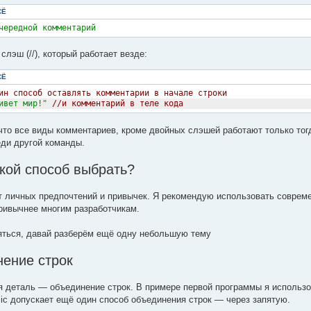
СЁ
чередной комментарий
слэш (//), который работает везде:
СЁ
ин способ оставлять комментарии в начале строки
ивет мир!"
//и комментарий в теле кода
что все виды комментариев, кроме двойных слэшей работают только тогда
еди другой команды.
кой способ выбрать?
т личных предпочтений и привычек. Я рекомендую использовать современ
ривычнее многим разработчикам.
ться, давай разберём ещё одну небольшую тему
нение строк
 деталь — объединение строк. В примере первой программы я использо
sic допускает ещё один способ объединения строк — через запятую.