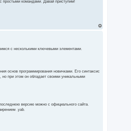
с простыми командами. Давай приступим!
В
е
р
н
у
т
омимся с несколькими ключевыми элементами.
ь
с
я
к
н
а
ния основ программирования новичками. Его синтаксис
ч
c, но при этом он обладает своими уникальными
а
л
у
ь последнюю версию можно с официального сайта.
ирением .yab.