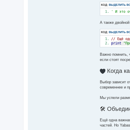
КОД:
ВЫДЕЛИТЬ В
' И это о
А также двойной 
КОД:
ВЫДЕЛИТЬ В
// Ещё од
print
"Пр
Важно помнить, 
если стоят поср
Когда ка
Выбор зависит о
современнее и п
Мы успели размя
🛠 Объеди
Ещё одна важная
частей. Но Yaba