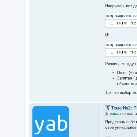
Например, вот д
КОД:
ВЫДЕЛИТЬ В
PRINT 
"Пр
И:
КОД:
ВЫДЕЛИТЬ В
PRINT 
"Пр
Разница между 
Плюс (+) 
Запятая (
объектами
Так что выбор м
🏋️ Тема №2: 
С
Anton
»
Вс май 04
о
о
Представь себе 
б
своё уникальное
щ
е
н