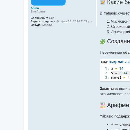
Какие б
и
е
Anton
Site Admin
В Yabasic сущес
Сообщения:
142
Числовой 
Зарегистрирован:
Чт фев 08, 2024 7:03 pm
Откуда:
Москва
Строковый
Логический
Создани
Переменные объя
КОД:
ВЫДЕЛИТЬ В
x 
=
10
y 
=
3.14
name$ 
=
"
Заметьте:
если и
это числовая пе
Арифмет
Yabasic поддерж
+ — слож
- — вычит