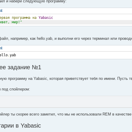
айл и набери следующую программу:
СЁ
ервая
программа
на
Yabasic
ивет, мир!"
айл, например, как hello.yab, и выполни его через терминал или провод
СЁ
ello
.
yab
е задание №1
ную программу на Yabasic, которая приветствует тебя по имени. Пусть т
 под спойлером:
ойлер ты скорее всего заметил, что мы не использовали REM в качестве
арии в Yabasic