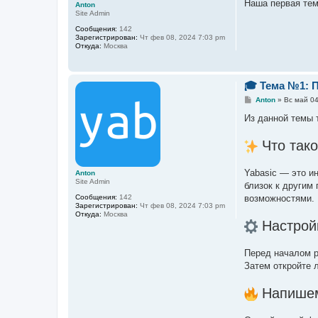
е
Наша первая тем
Anton
Site Admin
Сообщения:
142
Зарегистрирован:
Чт фев 08, 2024 7:03 pm
Откуда:
Москва
🎓 Тема №1: П
С
Anton
»
Вс май 04
о
о
Из данной темы 
б
щ
е
Что тако
н
и
е
Yabasic — это и
Anton
Site Admin
близок к другим
возможностями.
Сообщения:
142
Зарегистрирован:
Чт фев 08, 2024 7:03 pm
Откуда:
Москва
Настрой
Перед началом р
Затем откройте 
Напишем