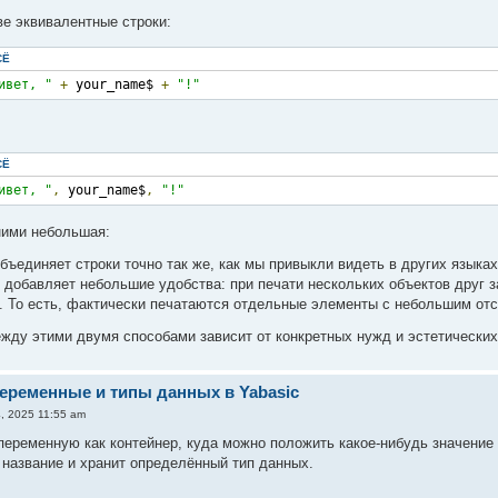
ве эквивалентные строки:
СЁ
ивет, "
+
 your_name$ 
+
"!"
СЁ
ивет, "
,
 your_name$
,
"!"
ними небольшая:
объединяет строки точно так же, как мы привыкли видеть в других языка
,) добавляет небольшие удобства: при печати нескольких объектов друг
. То есть, фактически печатаются отдельные элементы с небольшим отс
ежду этими двумя способами зависит от конкретных нужд и эстетических
Переменные и типы данных в Yabasic
, 2025 11:55 am
переменную как контейнер, куда можно положить какое-нибудь значение 
 название и хранит определённый тип данных.