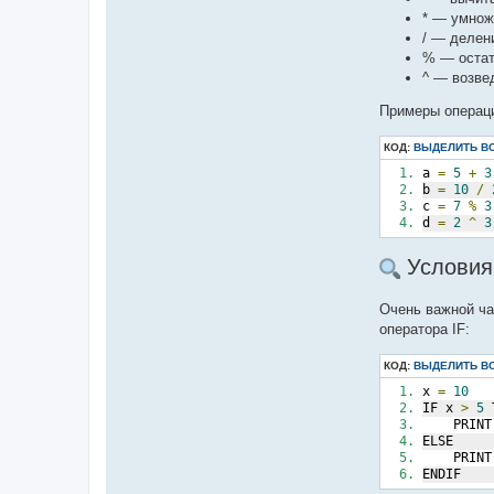
* — умнож
/ — делен
% — остат
^ — возве
Примеры операц
КОД:
ВЫДЕЛИТЬ В
a 
=
5
+
3
b 
=
10
/
c 
=
7
%
3
d 
=
2
^
3
Условия
Очень важной ча
оператора IF:
КОД:
ВЫДЕЛИТЬ В
x 
=
10
IF x 
>
5
 
    PRINT
ELSE
    PRINT
ENDIF