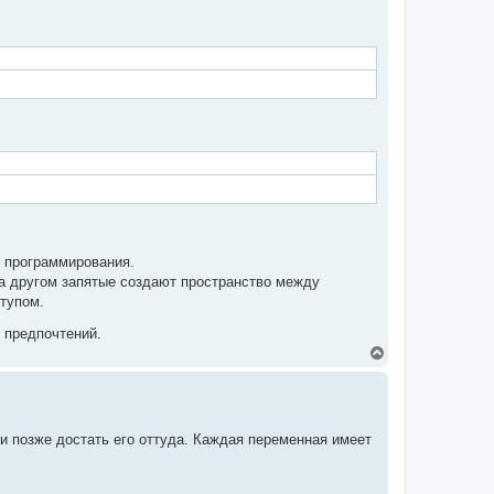
х программирования.
 за другом запятые создают пространство между
тупом.
 предпочтений.
В
е
р
н
у
т
и позже достать его оттуда. Каждая переменная имеет
ь
с
я
к