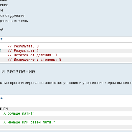
ение
ие
ок от деления
дение в степень
ий:
СЁ
// Результат: 8
2
// Результат: 5
// Остаток от деления: 1
// Возведение в степень: 8
 и ветвление
стью программирования являются условия и управление ходом выполн
СЁ
THEN
 
"Х больше пяти!"
 
"Х меньше или равен пяти."