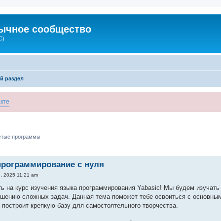
зычное сообщество
C)
й раздел
кте
остые программы
программирование с нуля
, 2025 11:21 am
ь на курс изучения языка программирования Yabasic! Мы будем изучать 
ешению сложных задач. Данная тема поможет тебе освоиться с основны
 построит крепкую базу для самостоятельного творчества.