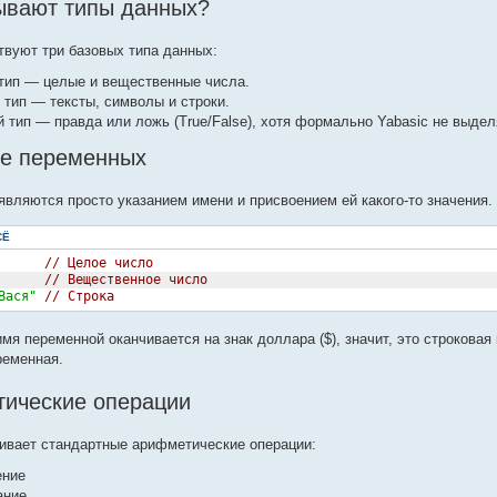
ывают типы данных?
твуют три базовых типа данных:
тип — целые и вещественные числа.
 тип — тексты, символы и строки.
 тип — правда или ложь (True/False), хотя формально Yabasic не выдел
е переменных
вляются просто указанием имени и присвоением ей какого-то значения.
СЁ
// Целое число
// Вещественное число
Вася"
// Строка
мя переменной оканчивается на знак доллара ($), значит, это строковая
ременная.
ические операции
ивает стандартные арифметические операции:
ение
ание