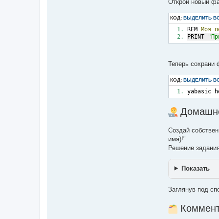
Открой новый ф
КОД:
ВЫДЕЛИТЬ В
REM 
Моя
п
PRINT 
"Пр
Теперь сохрани ф
КОД:
ВЫДЕЛИТЬ В
yabasic h
Домашне
Создай собствен
имя)!"
Решение задания
Показать
Заглянув под сп
Коммент