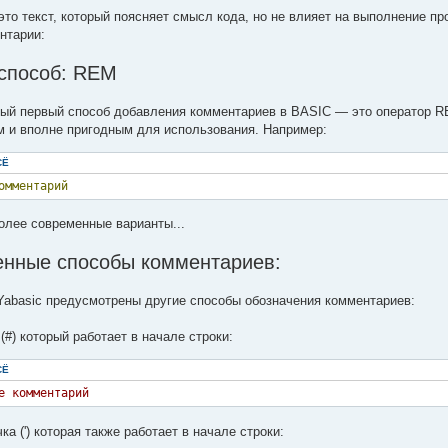
то текст, который поясняет смысл кода, но не влияет на выполнение пр
нтарии:
способ: REM
ый первый способ добавления комментариев в BASIC — это оператор REM
м и вполне пригодным для использования. Например:
СЁ
омментарий
более современные варианты...
нные способы комментариев:
abasic предусмотрены другие способы обозначения комментариев:
#) который работает в начале строки:
СЁ
е комментарий
а (') которая также работает в начале строки: