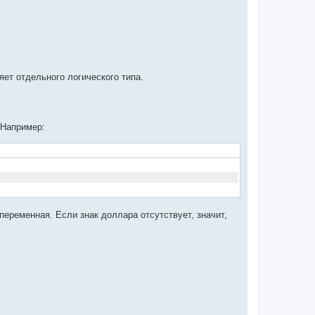
н
а
ч
а
л
у
яет отдельного логического типа.
 Например:
 переменная. Если знак доллара отсутствует, значит,