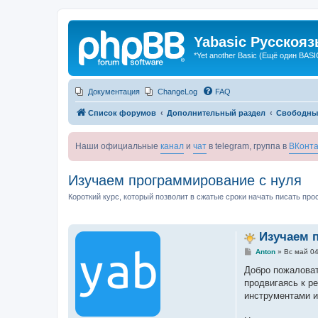
Yabasic Русскоя
*Yet another Basic (Ещё один BASI
Документация
ChangeLog
FAQ
Список форумов
Дополнительный раздел
Свободны
Наши официальные
канал
и
чат
в telegram, группа в
ВКонта
Изучаем программирование с нуля
Короткий курс, который позволит в сжатые сроки начать писать пр
Изучаем 
С
Anton
»
Вс май 04
о
о
Добро пожаловат
б
продвигаясь к р
щ
е
инструментами и
н
и