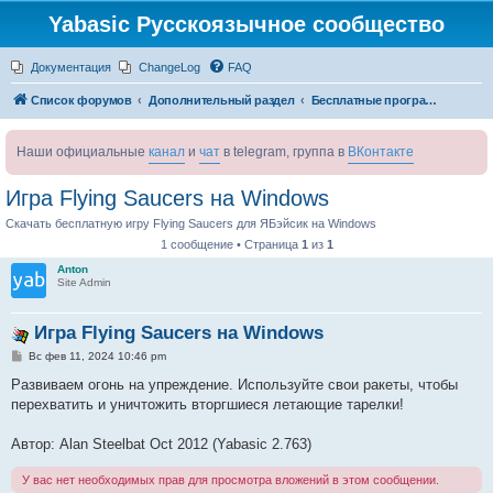
Yabasic Русскоязычное сообщество
Документация
ChangeLog
FAQ
Список форумов
Дополнительный раздел
Бесплатные программы для языка Yabasic
Наши официальные
канал
и
чат
в telegram, группа в
ВКонтакте
Игра Flying Saucers на Windows
Скачать бесплатную игру Flying Saucers для ЯБэйсик на Windows
1 сообщение • Страница
1
из
1
Anton
Site Admin
Игра Flying Saucers на Windows
С
Вс фев 11, 2024 10:46 pm
о
о
Развиваем огонь на упреждение. Используйте свои ракеты, чтобы
б
перехватить и уничтожить вторгшиеся летающие тарелки!
щ
е
н
Автор: Alan Steelbat Oct 2012 (Yabasic 2.763)
и
е
У вас нет необходимых прав для просмотра вложений в этом сообщении.