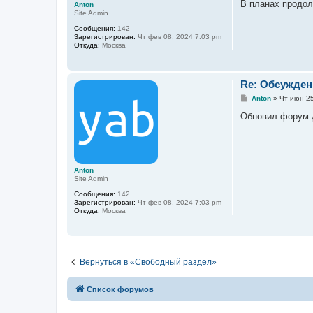
е
В планах продо
Anton
Site Admin
Сообщения:
142
Зарегистрирован:
Чт фев 08, 2024 7:03 pm
Откуда:
Москва
Re: Обсужден
С
Anton
»
Чт июн 25
о
о
Обновил форум д
б
щ
е
н
и
е
Anton
Site Admin
Сообщения:
142
Зарегистрирован:
Чт фев 08, 2024 7:03 pm
Откуда:
Москва
Вернуться в «Свободный раздел»
Список форумов