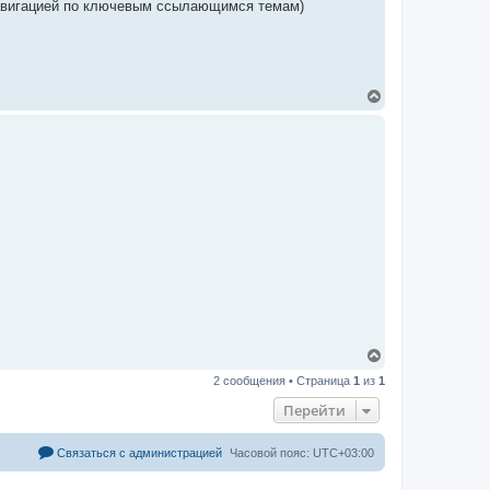
авигацией по ключевым ссылающимся темам)
В
е
р
н
у
т
ь
с
я
к
н
а
ч
а
л
у
В
е
2 сообщения • Страница
1
из
1
р
н
Перейти
у
т
ь
Связаться с администрацией
Часовой пояс:
UTC+03:00
с
я