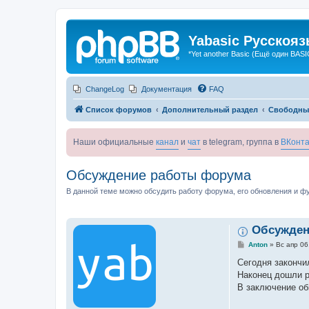
Yabasic Русскоя
*Yet another Basic (Ещё один BASI
ChangeLog
Документация
FAQ
Список форумов
Дополнительный раздел
Свободны
Наши официальные
канал
и
чат
в telegram, группа в
ВКонта
Обсуждение работы форума
В данной теме можно обсудить работу форума, его обновления и ф
Обсужден
С
Anton
»
Вс апр 06
о
о
Сегодня закончи
б
Наконец дошли р
щ
е
В заключение о
н
и