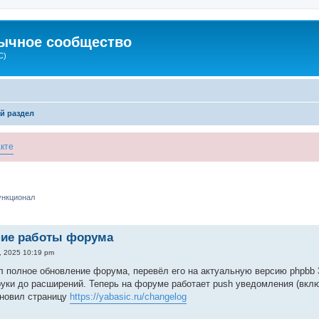
зычное сообщество
C)
й раздел
кте
ункционал
ие работы форума
, 2025 10:19 pm
л полное обновление форума, перевёл его на актуальную версию phpbb 3.
уки до расширений. Теперь на форуме работает push уведомления (вкл
бновил страницу
https://yabasic.ru/changelog