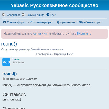
Yabasic Русскоязычное сообщество
ChangeLog
Документация
FAQ
Список форумов
Основной раздел
Документация
Обработка и преобразование чисел
Наши официальные
канал
и
чат
в telegram, группа в
ВКонтакте
round()
Округляет аргумент до ближайшего целого числа
1 сообщение • Страница
1
из
1
Anton
Site Admin
round()
С
Вс фев 18, 2024 10:10 pm
о
о
round() — округляет аргумент до ближайшего целого числа
б
щ
Синтаксис
е
н
print round(x)
и
е
Описание