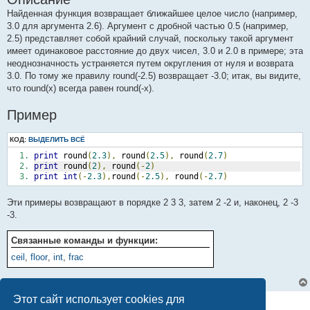
Найденная функция возвращает ближайшее целое число (например,
3.0 для аргумента 2.6). Аргумент с дробной частью 0.5 (например,
2.5) представляет собой крайний случай, поскольку такой аргумент
имеет одинаковое расстояние до двух чисел, 3.0 и 2.0 в примере; эта
неоднозначность устраняется путем округления от нуля и возврата
3.0. По тому же правилу round(-2.5) возвращает -3.0; итак, вы видите,
что round(x) всегда равен round(-x).
Пример
КОД:
ВЫДЕЛИТЬ ВСЁ
print
 round
(
2.3
),
 round
(
2.5
),
 round
(
2.7
)
print
 round
(
2
),
 round
(-
2
)
print
int
(-
2.3
),
round
(-
2.5
),
 round
(-
2.7
)
Эти примеры возвращают в порядке 2 3 3, затем 2 -2 и, наконец, 2 -3
-3.
Связанные команды и функции:
ceil
,
floor
,
int
,
frac
Этот сайт использует cookies для
1 сообщение • Страница
1
из
1