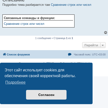
Подробно тема разбирается там
Сравнение строк или чисел
Связанные команды и функции:
Сравнение строк или чисел
1 сообщение • Страница
1
из
1
Перейти
Список форумов
Часовой пояс:
UTC+03:00
Создано на основе
phpBB
® Forum Software © phpBB Limited
Русская поддержка phpBB
Этот сайт использует cookies для
Конфиденциальность
|
Правила
обеспечения своей корректной работы.
Подробнее
Согласен