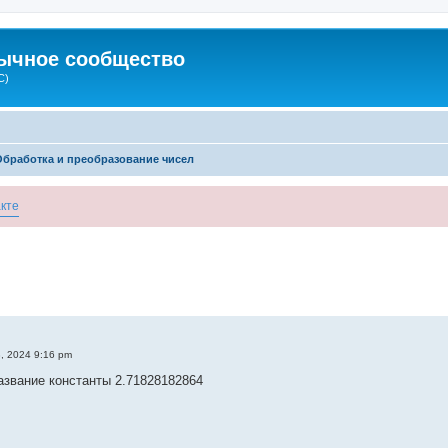
зычное сообщество
C)
Обработка и преобразование чисел
кте
, 2024 9:16 pm
название константы 2.71828182864