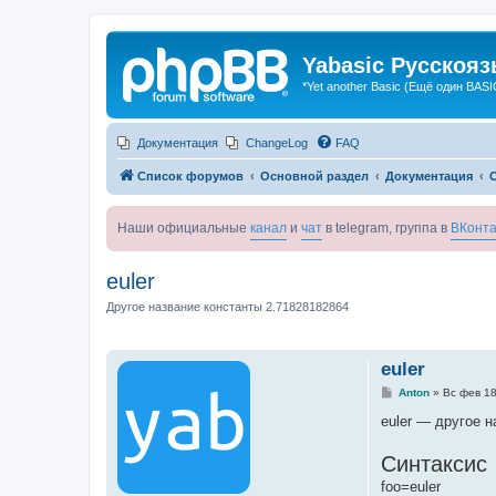
Yabasic Русскоя
*Yet another Basic (Ещё один BASI
Документация
ChangeLog
FAQ
Список форумов
Основной раздел
Документация
Наши официальные
канал
и
чат
в telegram, группа в
ВКонта
euler
Другое название константы 2.71828182864
euler
С
Anton
»
Вс фев 18
о
о
euler — другое 
б
щ
Синтаксис
е
н
foo=euler
и