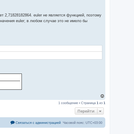
ет 2,71828182864. euler не является функцией, поэтому
значения euler; в любом случае это не имело бы
В
е
1 сообщение • Страница
1
из
1
р
н
Перейти
у
т
ь
Связаться с администрацией
Часовой пояс:
UTC+03:00
с
я
к