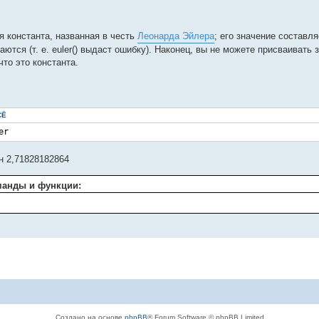
я константа, названная в честь
Леонарда Эйлера
; его значение составля
аются (т. е. euler() выдаст ошибку). Наконец, вы не можете присваивать 
то это константа.
СЁ
er
н 2,71828182864
манды и функции:
Создано на основе
phpBB
® Forum Software © phpBB Limited