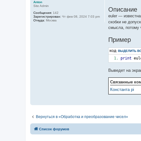
е
Anton
Site Admin
Описание
Сообщения:
142
euler — известна
Зарегистрирован:
Чт фев 08, 2024 7:03 pm
Откуда:
Москва
скобки не допуск
смысла, потому ч
Пример
КОД:
ВЫДЕЛИТЬ В
print
 eul
Выведет на экра
Связанные ко
Константа pi
Вернуться в «Обработка и преобразование чисел»
Список форумов