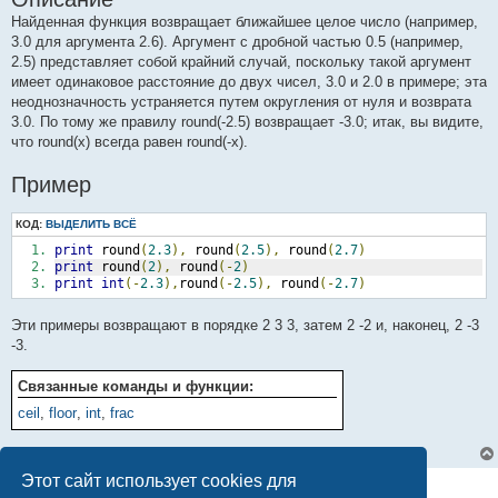
Найденная функция возвращает ближайшее целое число (например,
3.0 для аргумента 2.6). Аргумент с дробной частью 0.5 (например,
2.5) представляет собой крайний случай, поскольку такой аргумент
имеет одинаковое расстояние до двух чисел, 3.0 и 2.0 в примере; эта
неоднозначность устраняется путем округления от нуля и возврата
3.0. По тому же правилу round(-2.5) возвращает -3.0; итак, вы видите,
что round(x) всегда равен round(-x).
Пример
КОД:
ВЫДЕЛИТЬ ВСЁ
print
 round
(
2.3
),
 round
(
2.5
),
 round
(
2.7
)
print
 round
(
2
),
 round
(-
2
)
print
int
(-
2.3
),
round
(-
2.5
),
 round
(-
2.7
)
Эти примеры возвращают в порядке 2 3 3, затем 2 -2 и, наконец, 2 -3
-3.
Связанные команды и функции:
ceil
,
floor
,
int
,
frac
Этот сайт использует cookies для
1 сообщение • Страница
1
из
1