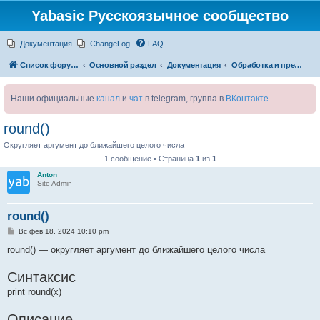
Yabasic Русскоязычное сообщество
Документация
ChangeLog
FAQ
Список форумов
Основной раздел
Документация
Обработка и преобразование чисел
Наши официальные
канал
и
чат
в telegram, группа в
ВКонтакте
round()
Округляет аргумент до ближайшего целого числа
1 сообщение • Страница
1
из
1
Anton
Site Admin
round()
С
Вс фев 18, 2024 10:10 pm
о
о
round() — округляет аргумент до ближайшего целого числа
б
щ
Синтаксис
е
н
print round(x)
и
е
Описание