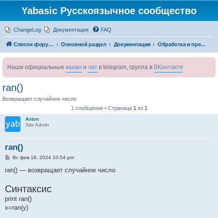
Yabasic Русскоязычное сообщество
ChangeLog
Документация
FAQ
Список форумов
Основной раздел
Документация
Обработка и преобразование чисел
Наши официальные
канал
и
чат
в telegram, группа в
ВКонтакте
ran()
Возвращает случайное число
1 сообщение • Страница
1
из
1
Anton
Site Admin
ran()
С
Вс фев 18, 2024 10:54 pm
о
о
ran() — возвращает случайное число
б
щ
Синтаксис
е
н
print ran()
и
е
x=ran(y)