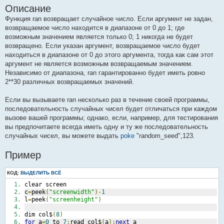
Описание
Функция ran возвращает случайное число. Если аргумент не задан,
возвращаемое число находится в диапазоне от 0 до 1; где
возможным значением является только 0; 1 никогда не будет
возвращено. Если указан аргумент, возвращаемое число будет
находиться в диапазоне от 0 до этого аргумента, тогда как сам этот
аргумент не является возможным возвращаемым значением.
Независимо от диапазона, ran гарантированно будет иметь ровно
2**30 различных возвращаемых значений.
Если вы вызываете ran несколько раз в течение своей программы,
последовательность случайных чисел будет отличаться при каждом
вызове вашей программы; однако, если, например, для тестирования
вы предпочитаете всегда иметь одну и ту же последовательность
случайных чисел, вы можете выдать
poke
"random_seed",123.
Пример
КОД:
ВЫДЕЛИТЬ ВСЁ
clear screen
c
=
peek
(
"screenwidth"
)-
1
l
=
peek
(
"screenheight"
)
dim col$
(
8
)
for
 a
=
0
 to 
7
:
read col$
(
a
):
next
 a