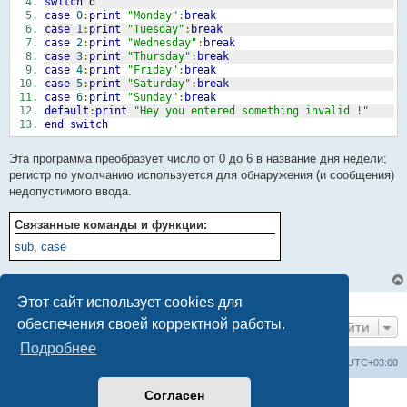
switch
 d
case
0
:
print
"Monday"
:
break
case
1
:
print
"Tuesday"
:
break
case
2
:
print
"Wednesday"
:
break
case
3
:
print
"Thursday"
:
break
case
4
:
print
"Friday"
:
break
case
5
:
print
"Saturday"
:
break
case
6
:
print
"Sunday"
:
break
default
:
print
"Hey you entered something invalid !"
end
switch
Эта программа преобразует число от 0 до 6 в название дня недели;
регистр по умолчанию используется для обнаружения (и сообщения)
недопустимого ввода.
Связанные команды и функции:
sub
,
case
Этот сайт использует cookies для
1 сообщение • Страница
1
из
1
обеспечения своей корректной работы.
Перейти
Подробнее
Список форумов
Часовой пояс:
UTC+03:00
Согласен
Создано на основе
phpBB
® Forum Software © phpBB Limited