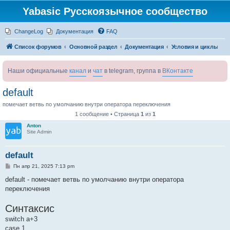
Yabasic Русскоязычное сообщество
ChangeLog
Документация
FAQ
Список форумов
Основной раздел
Документация
Условия и циклы
Наши официальные
канал
и
чат
в telegram, группа в
ВКонтакте
default
помечает ветвь по умолчанию внутри оператора переключения
1 сообщение • Страница
1
из
1
Anton
Site Admin
default
С
Пн апр 21, 2025 7:13 pm
о
о
default - помечает ветвь по умолчанию внутри оператора
б
переключения
щ
е
н
Синтаксис
и
е
switch a+3
case 1