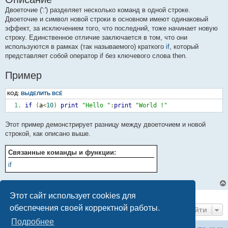
Двоеточие (':') разделяет несколько команд в одной строке.
Двоеточие и символ новой строки в основном имеют одинаковый
эффект, за исключением того, что последний, тоже начинает новую
строку. Единственное отличие заключается в том, что они
используются в рамках (так называемого) краткого
if
, который
представляет собой оператор if без ключевого слова then.
Пример
КОД:
ВЫДЕЛИТЬ ВСЁ
if
(
a
<
10
)
print
"Hello "
:
print
"World !"
Этот пример демонстрирует разницу между двоеточием и новой
строкой, как описано выше.
Связанные команды и функции:
if
Этот сайт использует cookies для
1 сообщение • Страница
1
из
1
обеспечения своей корректной работы.
Перейти
Подробнее