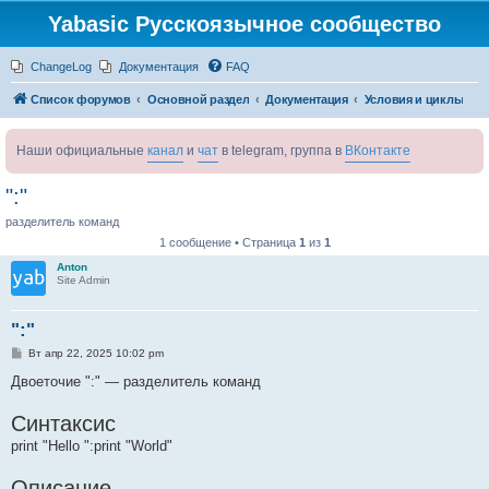
Yabasic Русскоязычное сообщество
ChangeLog
Документация
FAQ
Список форумов
Основной раздел
Документация
Условия и циклы
Наши официальные
канал
и
чат
в telegram, группа в
ВКонтакте
":"
разделитель команд
1 сообщение • Страница
1
из
1
Anton
Site Admin
":"
С
Вт апр 22, 2025 10:02 pm
о
о
Двоеточие ":" — разделитель команд
б
щ
Синтаксис
е
н
print "Hello ":print "World"
и
е
Описание