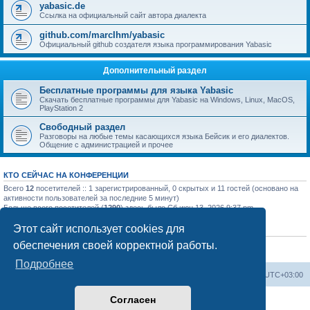
yabasic.de
Ссылка на официальный сайт автора диалекта
github.com/marcIhm/yabasic
Официальный github создателя языка программирования Yabasic
Дополнительный раздел
Бесплатные программы для языка Yabasic
Скачать бесплатные программы для Yabasic на Windows, Linux, MacOS,
PlayStation 2
Свободный раздел
Разговоры на любые темы касающихся языка Бейсик и его диалектов.
Общение с администрацией и прочее
КТО СЕЙЧАС НА КОНФЕРЕНЦИИ
Всего
12
посетителей :: 1 зарегистрированный, 0 скрытых и 11 гостей (основано на
активности пользователей за последние 5 минут)
Больше всего посетителей (
1290
) здесь было Сб июн 13, 2026 9:37 pm
Этот сайт использует cookies для
СТАТИСТИКА
обеспечения своей корректной работы.
Всего сообщений:
142
• Всего тем:
124
• Всего пользователей:
10
• Новый
пользователь:
Michaelkiz
Подробнее
Список форумов
Часовой пояс:
UTC+03:00
Согласен
Создано на основе
phpBB
® Forum Software © phpBB Limited