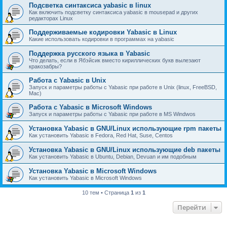
Подсветка синтаксиса yabasic в linux
Как включить подсветку синтаксиса yabasic в mousepad и других
редакторах Linux
Поддерживаемые кодировки Yabasic в Linux
Какие использовать кодировки в программах на yabasic
Поддержка русского языка в Yabasic
Что делать, если в Ябэйсик вместо кириллических букв вылезают
кракозабры?
Работа с Yabasic в Unix
Запуск и параметры работы с Yabasic при работе в Unix (linux, FreeBSD,
Mac)
Работа с Yabasic в Microsoft Windows
Запуск и параметры работы с Yabasic при работе в MS Windwos
Установка Yabasic в GNU/Linux использующие rpm пакеты
Как установить Yabasic в Fedora, Red Hat, Suse, Centos
Установка Yabasic в GNU/Linux использующие deb пакеты
Как установить Yabasic в Ubuntu, Debian, Devuan и им подобным
Установка Yabasic в Microsoft Windows
Как установить Yabasic в Microsoft Windows
10 тем • Страница
1
из
1
Перейти