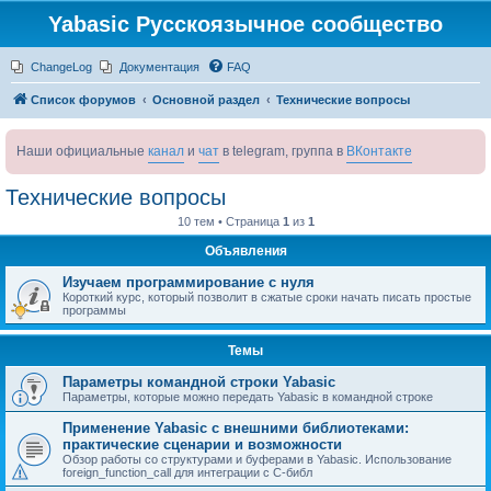
Yabasic Русскоязычное сообщество
ChangeLog
Документация
FAQ
Список форумов
Основной раздел
Технические вопросы
Наши официальные
канал
и
чат
в telegram, группа в
ВКонтакте
Технические вопросы
10 тем • Страница
1
из
1
Объявления
Изучаем программирование с нуля
Короткий курс, который позволит в сжатые сроки начать писать простые
программы
Темы
Параметры командной строки Yabasic
Параметры, которые можно передать Yabasic в командной строке
Применение Yabasic с внешними библиотеками:
практические сценарии и возможности
Обзор работы со структурами и буферами в Yabasic. Использование
foreign_function_call для интеграции с C-библ