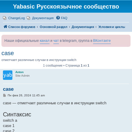
Yabasic Русскоязычное сообщество
ChangeLog
Документация
FAQ
Список форумов
Основной раздел
Документация
Условия и циклы
Наши официальные
канал
и
чат
в telegram, группа в
ВКонтакте
case
отметчает различные случаи в инструкции switch
1 сообщение • Страница
1
из
1
Anton
Site Admin
case
С
Пн фев 26, 2024 11:45 am
о
о
case — отметчает различные случаи в инструкции switch
б
щ
Синтаксис
е
н
switch a
и
е
case 1
case 2