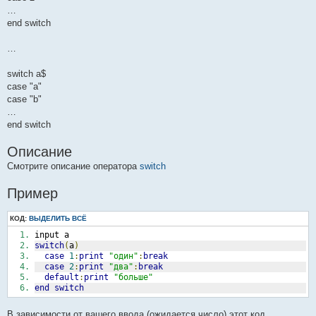
…
end switch
…
switch a$
case "a"
case "b"
…
end switch
Описание
Смотрите описание оператора
switch
Пример
КОД:
ВЫДЕЛИТЬ ВСЁ
input a
switch
(
a
)
case
1
:
print
"один"
:
break
case
2
:
print
"два"
:
break
default
:
print
"больше"
end
switch
В зависимости от вашего ввода (ожидается число) этот код