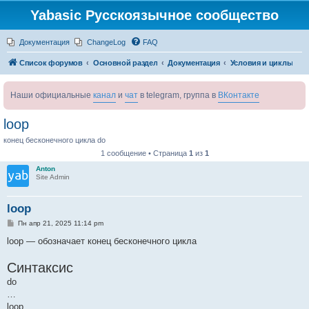
Yabasic Русскоязычное сообщество
Документация
ChangeLog
FAQ
Список форумов
Основной раздел
Документация
Условия и циклы
Наши официальные
канал
и
чат
в telegram, группа в
ВКонтакте
loop
конец бесконечного цикла do
1 сообщение • Страница
1
из
1
Anton
Site Admin
loop
С
Пн апр 21, 2025 11:14 pm
о
о
loop — обозначает конец бесконечного цикла
б
щ
Синтаксис
е
н
do
и
е
…
loop