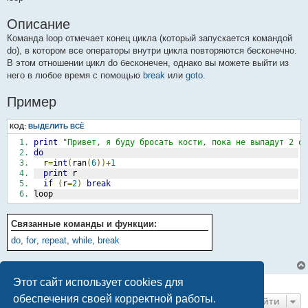
Описание
Команда loop отмечает конец цикла (который запускается командой
do), в котором все операторы внутри цикла повторяются бесконечно.
В этом отношении цикл do бесконечен, однако вы можете выйти из
него в любое время с помощью
break
или
goto
.
Пример
КОД:
ВЫДЕЛИТЬ ВСЁ
print
"Привет, я буду бросать кости, пока не выпадут 2 о
do
  r
=
int
(
ran
(
6
))+
1
print
 r
if
(
r
=
2
)
break
loop
Связанные команды и функции:
do
,
for
,
repeat
,
while
,
break
Этот сайт использует cookies для
1 сообщение • Страница
1
из
1
обеспечения своей корректной работы.
Перейти