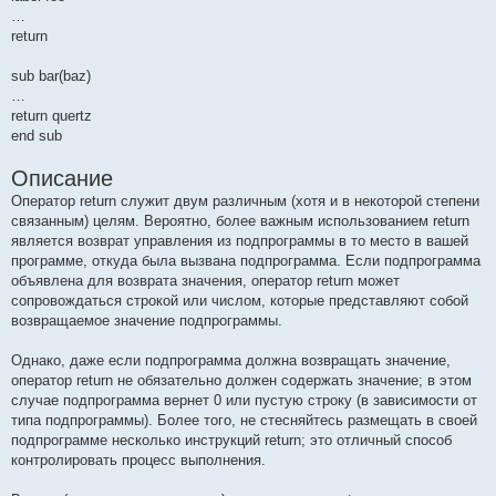
…
return
sub bar(baz)
…
return quertz
end sub
Описание
Оператор return служит двум различным (хотя и в некоторой степени
связанным) целям. Вероятно, более важным использованием return
является возврат управления из подпрограммы в то место в вашей
программе, откуда была вызвана подпрограмма. Если подпрограмма
объявлена для возврата значения, оператор return может
сопровождаться строкой или числом, которые представляют собой
возвращаемое значение подпрограммы.
Однако, даже если подпрограмма должна возвращать значение,
оператор return не обязательно должен содержать значение; в этом
случае подпрограмма вернет 0 или пустую строку (в зависимости от
типа подпрограммы). Более того, не стесняйтесь размещать в своей
подпрограмме несколько инструкций return; это отличный способ
контролировать процесс выполнения.