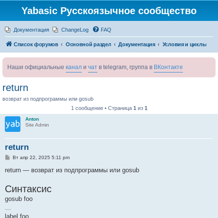
Yabasic Русскоязычное сообщество
Документация
ChangeLog
FAQ
Список форумов
Основной раздел
Документация
Условия и циклы
Наши официальные
канал
и
чат
в telegram, группа в
ВКонтакте
return
возврат из подпрограммы или gosub
1 сообщение • Страница
1
из
1
Anton
Site Admin
return
С
Вт апр 22, 2025 5:11 pm
о
о
return — возврат из подпрограммы или gosub
б
щ
Синтаксис
е
н
gosub foo
и
е
…
label foo