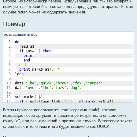
Второе (но исторически первое) использование return - это возврат к
позиции, на которой была остановлена предыдущая отправка. В этом
случае return может не содержать значения.
Пример
КОД:
ВЫДЕЛИТЬ ВСЁ
do
  read a$
if
(
a$
=
""
)
then
print
end
  endif
print
 mark$
(
a$
),
" "
;
loop
data 
"The"
,
"quick"
,
"brown"
,
"fox"
,
"jumped"
data 
"over"
,
"the"
,
"lazy"
,
"dog"
,
""
sub
 mark$
(
a$
)
if
(
instr
(
lower$
(
a$
),
"q"
))
return
 upper$
(
a$
)
return
 a$
В этом примере используется подпрограмма mark$, которая
end
sub
возвращает свой аргумент в верхнем регистре, если он содержит
букву "q", или без изменений в противном случае. В тестовом тексте
слово quick в конечном итоге будет помечено как QUICK.